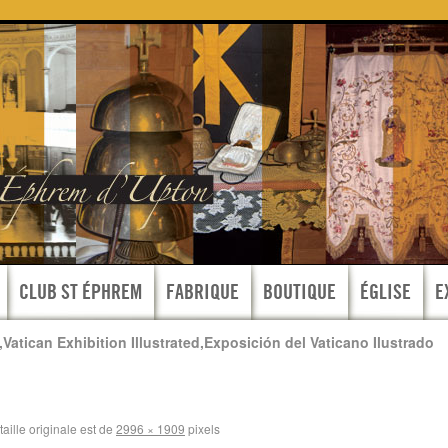
CLUB ST ÉPHREM
FABRIQUE
BOUTIQUE
ÉGLISE
E
,Vatican Exhibition Illustrated,Exposición del Vaticano Ilustrado
taille originale est de
2996 × 1909
pixels