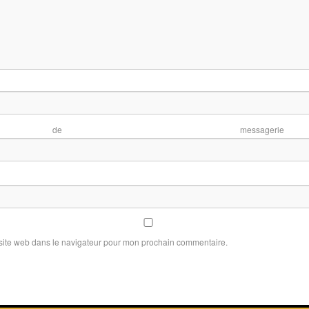
No
se de mess
te 
site web dans le navigateur pour mon prochain commentaire.