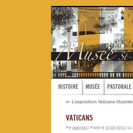
HISTOIRE
MUSÉE
PASTORALE
←
L’exposition Vaticane illustrée
VATICAN5
Par
pbernard
|
Publié le
12 juin 2012
|
La 