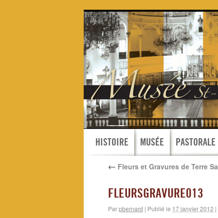
HISTOIRE
MUSÉE
PASTORALE
←
Fleurs et Gravures de Terre Sa
FLEURSGRAVURE013
Par
pbernard
|
Publié le
17 janvier 2012
|