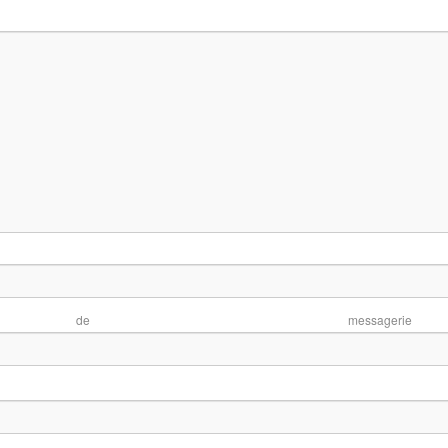
No
se de mess
te 