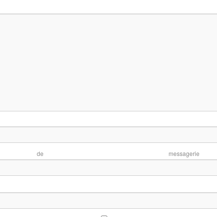
No
se de mess
te 