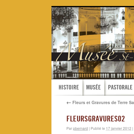
HISTOIRE
MUSÉE
PASTORALE
←
Fleurs et Gravures de Terre Sa
FLEURSGRAVURES02
Par
pbernard
|
Publié le
17 janvier 2012
|